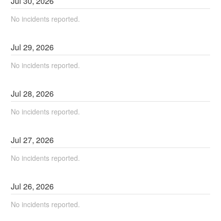
Jul
30
,
2026
No incidents reported.
Jul
29
,
2026
No incidents reported.
Jul
28
,
2026
No incidents reported.
Jul
27
,
2026
No incidents reported.
Jul
26
,
2026
No incidents reported.