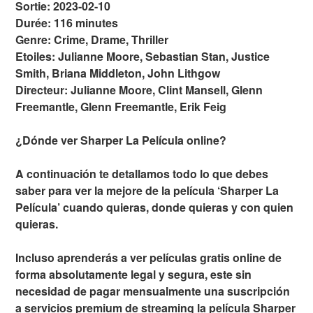
Sortie: 2023-02-10
Durée: 116 minutes
Genre: Crime, Drame, Thriller
Etoiles: Julianne Moore, Sebastian Stan, Justice
Smith, Briana Middleton, John Lithgow
Directeur: Julianne Moore, Clint Mansell, Glenn
Freemantle, Glenn Freemantle, Erik Feig
¿Dónde ver Sharper La Película online?
A continuación te detallamos todo lo que debes
saber para ver la mejore de la película ‘Sharper La
Película’ cuando quieras, donde quieras y con quien
quieras.
Incluso aprenderás a ver películas gratis online de
forma absolutamente legal y segura, este sin
necesidad de pagar mensualmente una suscripción
a servicios premium de streaming la película Sharper