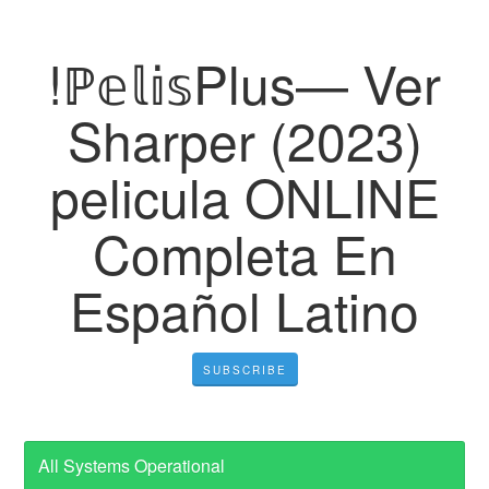
!ℙ𝕖𝕝𝕚𝕤Plus— Ver
Sharper (2023)
pelicula ONLINE
Completa En
Español Latino
SUBSCRIBE
All Systems Operational